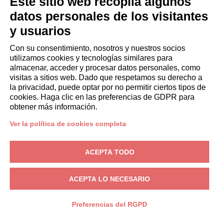
Este sitio web recopila algunos
datos personales de los visitantes
y usuarios
Con su consentimiento, nosotros y nuestros socios
utilizamos cookies y tecnologías similares para
almacenar, acceder y procesar datos personales, como
visitas a sitios web. Dado que respetamos su derecho a
la privacidad, puede optar por no permitir ciertos tipos de
cookies. Haga clic en las preferencias de GDPR para
obtener más información.
Ver la política de cookies completa
PROPIETARIOS
ACEPTA TODO
Área de propietario
Magdaway
– Via Terralugiana, 64, 07024 La Maddalena (OT) – N.° de
ACEPTA LO NECESARIO
IVA: IT02819620903
Privacidad
-
Condiciones
-
Cookies
Preferencias del RGPD